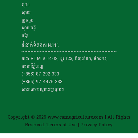
ម្រេច
ស្វាយ
ក្រូចឆ្មារ
ស្វាយចន្ទី
បន្លែ
ទំនាក់ទំនងតាមរយៈ
អាគា RTM # 14-18, ផ្លូវ 123, បឹងត្របែក, ចំការមន,
រាជធានីភ្នំពេញ
(+855) 87 292 333
(+855) 97 4476 333
សាខាតាមបណ្តាខេត្តផ្សេងៗ
Copyright © 2026 www.camagriculture.com | All Rights
Reserved. Terms of Use | Privacy Policy.