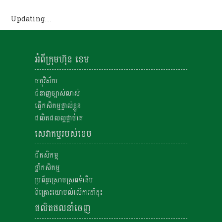
Updating…
អំពីក្រុមហ៊ុន ខេម
ចក្ខុវិស័យ
ជំនាញច្បាស់លាស់
ធ្វើកសិកម្មផ្ទាល់ខ្លួន
ផលិតផលល្អផ្តាច់គេ
សេវាកម្មរបស់ខេម
ជីកសិកម្ម
ថ្នាំកសិកម្ម
ប្រព័ន្ធស្រោចស្រពទំនើប
ពិគ្រោះយោបល់លើការដាំដុះ
ផលិតផលនាំចេញ