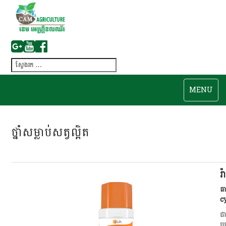
MENU
ថ្នាំសម្លាប់សត្វល្អិត
រ៉
ធ
c
ជា
ប្