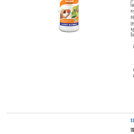
រំ
កម
ដង
ស្
ស្
ន
ប
ខ
ត្