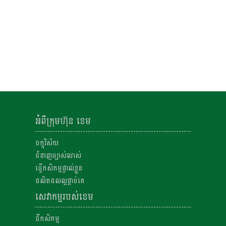
អំពីក្រុមហ៊ុន ខេម
ចក្ខុវិស័យ
ជំនាញច្បាស់លាស់
ធ្វើកសិកម្មផ្ទាល់ខ្លួន
ផលិតផលល្អផ្តាច់គេ
សេវាកម្មរបស់ខេម
ជីកសិកម្ម