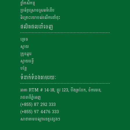
ថ្នាំកសិកម្ម
ប្រព័ន្ធស្រោចស្រពទំនើប
ពិគ្រោះយោបល់លើការដាំដុះ
ផលិតផលនាំចេញ
ម្រេច
ស្វាយ
ក្រូចឆ្មារ
ស្វាយចន្ទី
បន្លែ
ទំនាក់ទំនងតាមរយៈ
អាគា RTM # 14-18, ផ្លូវ 123, បឹងត្របែក, ចំការមន,
រាជធានីភ្នំពេញ
(+855) 87 292 333
(+855) 97 4476 333
សាខាតាមបណ្តាខេត្តផ្សេងៗ