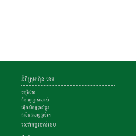
អំពីក្រុមហ៊ុន ខេម
ចក្ខុវិស័យ
ជំនាញច្បាស់លាស់
ធ្វើកសិកម្មផ្ទាល់ខ្លួន
ផលិតផលល្អផ្តាច់គេ
សេវាកម្មរបស់ខេម