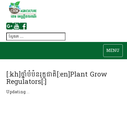
MENU
[:kh]ថ្នាំបំប៉នរុក្ខជាតិ[:en]Plant Grow
Regulators[:]
Updating…