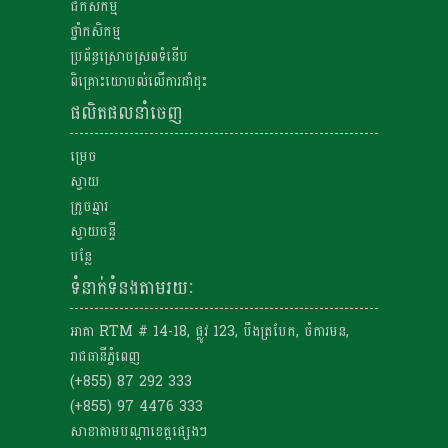
ជីកសិកម្ម
ថ្នាំកសិកម្ម
ប្រព័ន្ធស្រោចស្រពទំនើប
ពិគ្រោះយោបល់លើការដាំដុះ
ផលិតផលនាំចេញ
ម្រេច
ស្វាយ
ក្រូចឆ្មារ
ស្វាយចន្ទី
បន្លែ
ទំនាក់ទំនងតាមរយៈ
អាគា RTM # 14-18, ផ្លូវ 123, បឹងត្របែក, ចំការមន,
រាជធានីភ្នំពេញ
(+855) 87 292 333
(+855) 97 4476 333
សាខាតាមបណ្តាខេត្តផ្សេងៗ